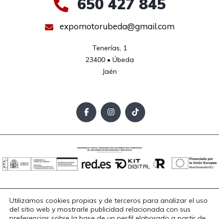
650 427 845
expomotorubeda@gmail.com
Tenerías, 1

23400 • Úbeda

Jaén
Aviso Legal
Política de Privacidad
Política de Cookies
Utilizamos cookies propias y de terceros para analizar el uso
Accesibilidad
del sitio web y mostrarle publicidad relacionada con sus
Copyright © 2025. Todos los derechos reservados.
preferencias sobre la base de un perfil elaborado a partir de