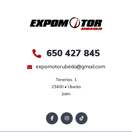
650 427 845
expomotorubeda@gmail.com
Tenerías, 1

23400 • Úbeda

Jaén